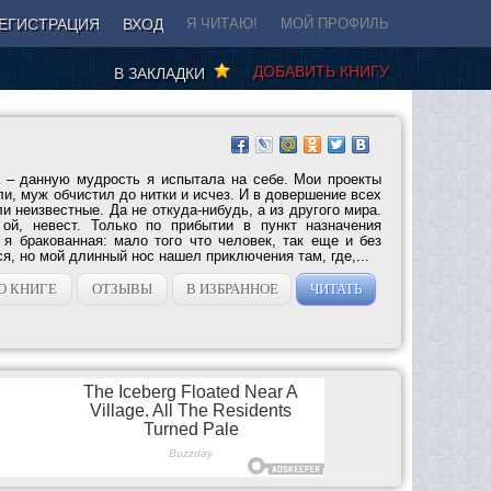
ЕГИСТРАЦИЯ
ВХОД
Я ЧИТАЮ!
МОЙ ПРОФИЛЬ
ДОБАВИТЬ КНИГУ
В ЗАКЛАДКИ
 – данную мудрость я испытала на себе. Мои проекты
ли, муж обчистил до нитки и исчез. И в довершение всех
и неизвестные. Да не откуда-нибудь, а из другого мира.
ой, невест. Только по прибытии в пункт назначения
 я бракованная: мало того что человек, так еще и без
я, но мой длинный нос нашел приключения там, где,...
О КНИГЕ
ОТЗЫВЫ
В ИЗБРАННОЕ
ЧИТАТЬ