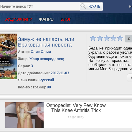
Р
АУДИОКНИГИ
ЖАНРЫ
БЛОГ
Замуж не напасть, или
2
Бракованная невеста
Беда не приходит одна
Автор:
Олие Ольга
украли, с работы уволи
бед меня еще и похитил
Жанр:
Жанр неопределен
;
На конкурс красоты… 
сообщили, что невеста
Серия:
3
магии.Мне бы радоватьс
Дата добавления:
2017-11-03
Язык книги:
Русский
Кол-во страниц:
90