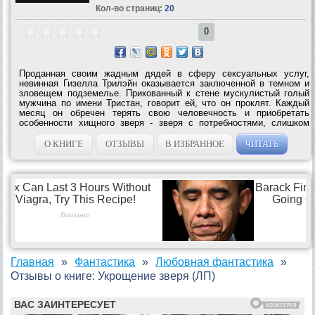
Кол-во страниц:
20
0
Проданная своим жадным дядей в сферу сексуальных услуг,
невинная Гизелла Трилэйн оказывается заключенной в темном и
зловещем подземелье. Прикованный к стене мускулистый голый
мужчина по имени Тристан, говорит ей, что он проклят. Каждый
месяц он обречен терять свою человечность и приобретать
особенности хищного зверя - зверя с потребностями, слишком
дикими, чтобы быть удовлетворенным обычной женщиной.
Надлежащим образом разорвать...
О КНИГЕ
ОТЗЫВЫ
В ИЗБРАННОЕ
ЧИТАТЬ
Главная
Фантастика
Любовная фантастика
Отзывы о книге: Укрощение зверя (ЛП)