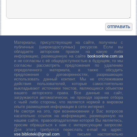
Материалы, присутствующие на сайте, получены с
публичных (широкодоступных) ресурсов. Если вы
обладаете авторским правом на какую либо
информацию, размещенную на сайте
booksonline.com.ua
и не согласны с её общедоступностью в будущем, то мы
согласны рассмотреть предложения по удалению
определенного материала, а также обсудить
предложения о договоренностях, разрешающих
использовать данный контент. Мы не отслеживаем
действия пользователей, которые самостоятельно
выкладывают источники текстов, являющиеся объектом
вашего авторского права. Все данные на сайт,
загружаются автоматически, не проходя заранее отбора
с чьей либо стороны, что является нормой в мировом
опыте размещения информации в сети интернет.
Не смотря на это, при возникновении у Вас вопросов
касательно ссылок на информацию, размещенную на
нашем сайте, правообладателями которой Вы являетесь,
просим обращаться к нам с интересующим запросом.
Для этого требуется переслать е-mail на адрес:
vse.biblioteki@gmail.com
. В письме настоятельно