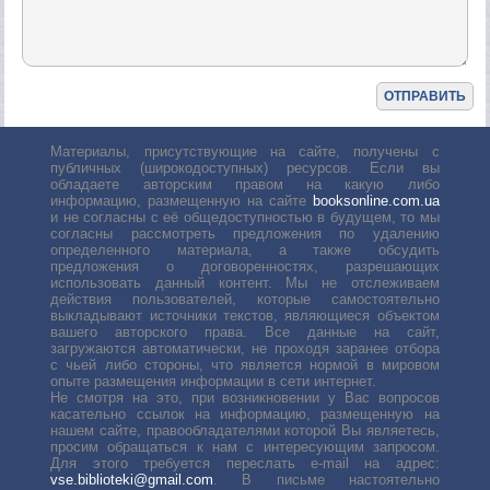
Материалы, присутствующие на сайте, получены с
публичных (широкодоступных) ресурсов. Если вы
обладаете авторским правом на какую либо
информацию, размещенную на сайте
booksonline.com.ua
и не согласны с её общедоступностью в будущем, то мы
согласны рассмотреть предложения по удалению
определенного материала, а также обсудить
предложения о договоренностях, разрешающих
использовать данный контент. Мы не отслеживаем
действия пользователей, которые самостоятельно
выкладывают источники текстов, являющиеся объектом
вашего авторского права. Все данные на сайт,
загружаются автоматически, не проходя заранее отбора
с чьей либо стороны, что является нормой в мировом
опыте размещения информации в сети интернет.
Не смотря на это, при возникновении у Вас вопросов
касательно ссылок на информацию, размещенную на
нашем сайте, правообладателями которой Вы являетесь,
просим обращаться к нам с интересующим запросом.
Для этого требуется переслать е-mail на адрес:
vse.biblioteki@gmail.com
. В письме настоятельно