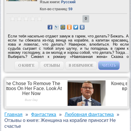
Язык книги:
Русский
Кол-во страниц:
59
0
Если тебя насильно отдают замуж в гарем, что делать? Бежать. А
если ты сбежала из-под венца на корабле, а капитан красавец,
язва и ловелас, что делать? Наверное, влюбиться. Но если
судьба сыграет с тобой злую шутку, и ты попадешь в гарем к
новому господину, а он молод и хорош собой, что делать? Тогда…
Выбирать? Сиквел к роману «Навязанная жена» Сказка о
благородных пиратах, переодетых принцессах, о дружбе и
большой чистой...
О КНИГЕ
ОТЗЫВЫ
В ИЗБРАННОЕ
ЧИТАТЬ
Главная
Фантастика
Любовная фантастика
Отзывы о книге: Женщина на корабле приносит Не
счастье