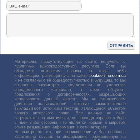
Материалы, присутствующие на сайте, получены с
публичных (широкодоступных) ресурсов. Если вы
обладаете авторским правом на какую либо
информацию, размещенную на сайте
booksonline.com.ua
и не согласны с её общедоступностью в будущем, то мы
согласны рассмотреть предложения по удалению
определенного материала, а также обсудить
предложения о договоренностях, разрешающих
использовать данный контент. Мы не отслеживаем
действия пользователей, которые самостоятельно
выкладывают источники текстов, являющиеся объектом
вашего авторского права. Все данные на сайт,
загружаются автоматически, не проходя заранее отбора
с чьей либо стороны, что является нормой в мировом
опыте размещения информации в сети интернет.
Не смотря на это, при возникновении у Вас вопросов
касательно ссылок на информацию, размещенную на