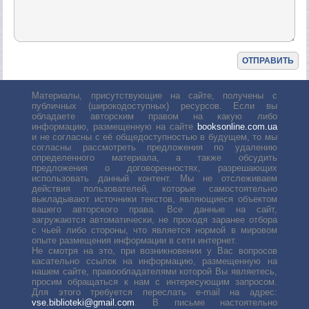
Материалы, присутствующие на сайте, получены с
публичных (широкодоступных) ресурсов. Если вы
обладаете авторским правом на какую либо
информацию, размещенную на сайте
booksonline.com.ua
и не согласны с её общедоступностью в будущем, то мы
согласны рассмотреть предложения по удалению
определенного материала, а также обсудить
предложения о договоренностях, разрешающих
использовать данный контент. Мы не отслеживаем
действия пользователей, которые самостоятельно
выкладывают источники текстов, являющиеся объектом
вашего авторского права. Все данные на сайт,
загружаются автоматически, не проходя заранее отбора
с чьей либо стороны, что является нормой в мировом
опыте размещения информации в сети интернет.
Не смотря на это, при возникновении у Вас вопросов
касательно ссылок на информацию, размещенную на
нашем сайте, правообладателями которой Вы являетесь,
просим обращаться к нам с интересующим запросом.
Для этого требуется переслать е-mail на адрес:
vse.biblioteki@gmail.com
. В письме настоятельно