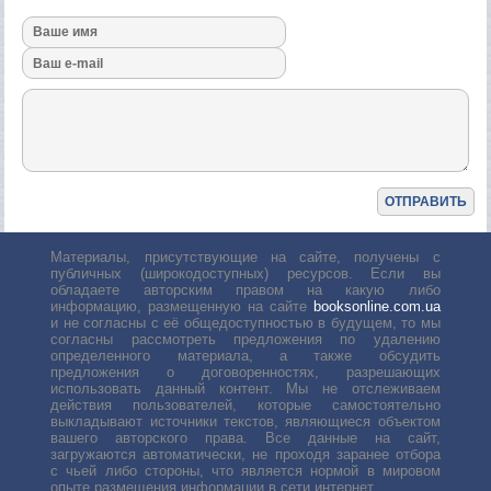
Материалы, присутствующие на сайте, получены с
публичных (широкодоступных) ресурсов. Если вы
обладаете авторским правом на какую либо
информацию, размещенную на сайте
booksonline.com.ua
и не согласны с её общедоступностью в будущем, то мы
согласны рассмотреть предложения по удалению
определенного материала, а также обсудить
предложения о договоренностях, разрешающих
использовать данный контент. Мы не отслеживаем
действия пользователей, которые самостоятельно
выкладывают источники текстов, являющиеся объектом
вашего авторского права. Все данные на сайт,
загружаются автоматически, не проходя заранее отбора
с чьей либо стороны, что является нормой в мировом
опыте размещения информации в сети интернет.