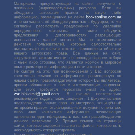
Материалы, присутствующие на сайте, получены с
публичных (широкодоступных) ресурсов. Если вы
обладаете авторским правом на какую либо
информацию, размещенную на сайте
booksonline.com.ua
и не согласны с её общедоступностью в будущем, то мы
согласны рассмотреть предложения по удалению
определенного материала, а также обсудить
предложения о договоренностях, разрешающих
использовать данный контент. Мы не отслеживаем
действия пользователей, которые самостоятельно
выкладывают источники текстов, являющиеся объектом
вашего авторского права. Все данные на сайт,
загружаются автоматически, не проходя заранее отбора
с чьей либо стороны, что является нормой в мировом
опыте размещения информации в сети интернет.
Не смотря на это, при возникновении у Вас вопросов
касательно ссылок на информацию, размещенную на
нашем сайте, правообладателями которой Вы являетесь,
просим обращаться к нам с интересующим запросом.
Для этого требуется переслать е-mail на адрес:
vse.biblioteki@gmail.com
. В письме настоятельно
рекомендуем подать такие сведения : 1.Документальное
подтверждение ваших прав на материал, защищённый
авторским правом: отсканированный документ с печатью,
либо иная контактная информация, позволяющая
однозначно идентифицировать вас, как правообладателя
данного материала. 2. Прямые ссылки на страницы
сайта, которые содержат ссылки на файлы, которые есть
необходимость откорректировать.
Все права защищенны booksonline.com.ua