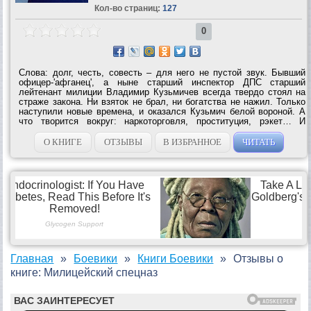
Кол-во страниц:
127
0
Слова: долг, честь, совесть – для него не пустой звук. Бывший
офицер-'афганец', а ныне старший инспектор ДПС старший
лейтенант милиции Владимир Кузьмичев всегда твердо стоял на
страже закона. Ни взяток не брал, ни богатства не нажил. Только
наступили новые времена, и оказался Кузьмич белой вороной. А
что творится вокруг: наркоторговля, проституция, рэкет… И
заправляет всеми грязными делами в небольшом городке не кто
иной, как сынок...
О КНИГЕ
ОТЗЫВЫ
В ИЗБРАННОЕ
ЧИТАТЬ
Главная
Боевики
Книги Боевики
Отзывы о
книге: Милицейский спецназ