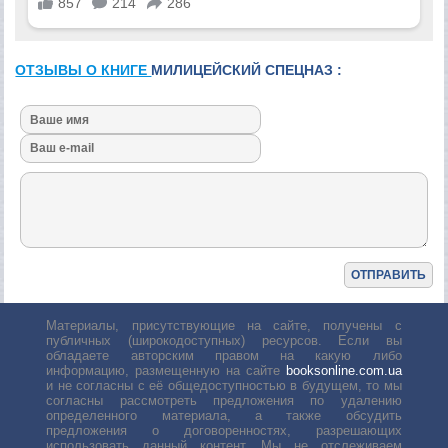
ОТЗЫВЫ О КНИГЕ
МИЛИЦЕЙСКИЙ СПЕЦНАЗ :
Материалы, присутствующие на сайте, получены с
публичных (широкодоступных) ресурсов. Если вы
обладаете авторским правом на какую либо
информацию, размещенную на сайте
booksonline.com.ua
и не согласны с её общедоступностью в будущем, то мы
согласны рассмотреть предложения по удалению
определенного материала, а также обсудить
предложения о договоренностях, разрешающих
использовать данный контент. Мы не отслеживаем