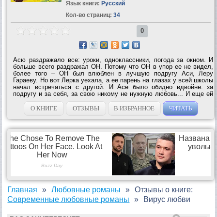
Язык книги:
Русский
Кол-во страниц:
34
0
Асю раздражало все: уроки, одноклассники, погода за окном. И
больше всего раздражал ОН. Потому что ОН в упор ее не видел,
более того – ОН был влюблен в лучшую подругу Аси, Леру
Гараеву. Но вот Лерка уехала, а ее парень на глазах у всей школы
начал встречаться с другой. И Асе было обидно вдвойне: за
подругу и за себя, за свою никому не нужную любовь... И еще ей
было совершенно непонятно, что делать, если Лера вдруг
вернется в их...
О КНИГЕ
ОТЗЫВЫ
В ИЗБРАННОЕ
ЧИТАТЬ
Главная
Любовные романы
Отзывы о книге:
Современные любовные романы
Вирус любви