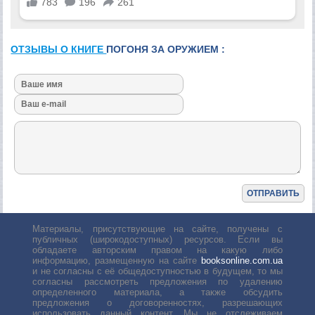
ОТЗЫВЫ О КНИГЕ
ПОГОНЯ ЗА ОРУЖИЕМ :
Материалы, присутствующие на сайте, получены с
публичных (широкодоступных) ресурсов. Если вы
обладаете авторским правом на какую либо
информацию, размещенную на сайте
booksonline.com.ua
и не согласны с её общедоступностью в будущем, то мы
согласны рассмотреть предложения по удалению
определенного материала, а также обсудить
предложения о договоренностях, разрешающих
использовать данный контент. Мы не отслеживаем