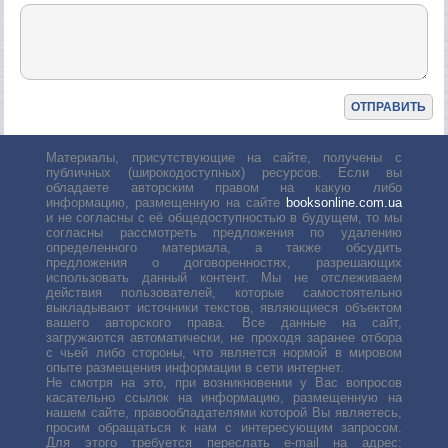
Материалы, присутствующие на сайте, получены с
публичных (широкодоступных) ресурсов. Если вы
обладаете авторским правом на какую либо
информацию, размещенную на сайте
booksonline.com.ua
и не согласны с её общедоступностью в будущем, то мы
согласны рассмотреть предложения по удалению
определенного материала, а также обсудить
предложения о договоренностях, разрешающих
использовать данный контент. Мы не отслеживаем
действия пользователей, которые самостоятельно
выкладывают источники текстов, являющиеся объектом
вашего авторского права. Все данные на сайт,
загружаются автоматически, не проходя заранее отбора
с чьей либо стороны, что является нормой в мировом
опыте размещения информации в сети интернет.
Не смотря на это, при возникновении у Вас вопросов
касательно ссылок на информацию, размещенную на
нашем сайте, правообладателями которой Вы являетесь,
просим обращаться к нам с интересующим запросом.
Для этого требуется переслать е-mail на адрес: