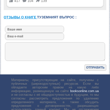
ОТЗЫВЫ О КНИГЕ
ТУЗЕМНИЯТ ВЪПРОС :
Материалы, присутствующие на сайте, получены с
публичных (широкодоступных) ресурсов. Если вы
обладаете авторским правом на какую либо
информацию, размещенную на сайте
booksonline.com.ua
и не согласны с её общедоступностью в будущем, то мы
согласны рассмотреть предложения по удалению
определенного материала, а также обсудить
предложения о договоренностях, разрешающих
использовать данный контент. Мы не отслеживаем