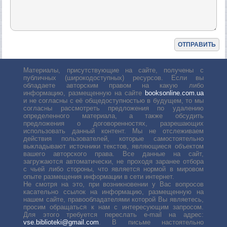
Материалы, присутствующие на сайте, получены с
публичных (широкодоступных) ресурсов. Если вы
обладаете авторским правом на какую либо
информацию, размещенную на сайте
booksonline.com.ua
и не согласны с её общедоступностью в будущем, то мы
согласны рассмотреть предложения по удалению
определенного материала, а также обсудить
предложения о договоренностях, разрешающих
использовать данный контент. Мы не отслеживаем
действия пользователей, которые самостоятельно
выкладывают источники текстов, являющиеся объектом
вашего авторского права. Все данные на сайт,
загружаются автоматически, не проходя заранее отбора
с чьей либо стороны, что является нормой в мировом
опыте размещения информации в сети интернет.
Не смотря на это, при возникновении у Вас вопросов
касательно ссылок на информацию, размещенную на
нашем сайте, правообладателями которой Вы являетесь,
просим обращаться к нам с интересующим запросом.
Для этого требуется переслать е-mail на адрес:
vse.biblioteki@gmail.com
. В письме настоятельно