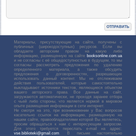
Материалы, присутствующие на сайте, получены с
публичных (широкодоступных) ресурсов. Если вы
обладаете авторским правом на какую либо
информацию, размещенную на сайте
booksonline.com.ua
и не согласны с её общедоступностью в будущем, то мы
согласны рассмотреть предложения по удалению
определенного материала, а также обсудить
предложения о договоренностях, разрешающих
использовать данный контент. Мы не отслеживаем
действия пользователей, которые самостоятельно
выкладывают источники текстов, являющиеся объектом
вашего авторского права. Все данные на сайт,
загружаются автоматически, не проходя заранее отбора
с чьей либо стороны, что является нормой в мировом
опыте размещения информации в сети интернет.
Не смотря на это, при возникновении у Вас вопросов
касательно ссылок на информацию, размещенную на
нашем сайте, правообладателями которой Вы являетесь,
просим обращаться к нам с интересующим запросом.
Для этого требуется переслать е-mail на адрес:
vse.biblioteki@gmail.com
. В письме настоятельно