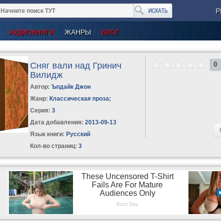
Р
АУДИОКНИГИ
ЖАНРЫ
БЛОГ
Сняг вали над Гринич
0
Вилидж
Автор:
Ъпдайк Джон
Жанр:
Классическая проза
;
Серия:
3
Дата добавления:
2013-09-13
Язык книги:
Русский
Кол-во страниц:
3