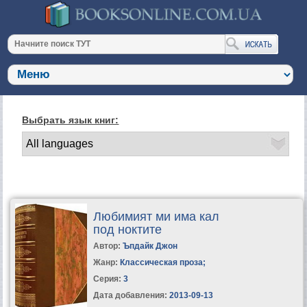
Выбрать язык книг:
Любимият ми има кал
под ноктите
Автор:
Ъпдайк Джон
Жанр:
Классическая проза
;
Серия:
3
Дата добавления:
2013-09-13