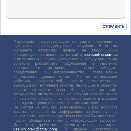
Материалы, присутствующие на сайте, получены с
публичных (широкодоступных) ресурсов. Если вы
обладаете авторским правом на какую либо
информацию, размещенную на сайте
booksonline.com.ua
и не согласны с её общедоступностью в будущем, то мы
согласны рассмотреть предложения по удалению
определенного материала, а также обсудить
предложения о договоренностях, разрешающих
использовать данный контент. Мы не отслеживаем
действия пользователей, которые самостоятельно
выкладывают источники текстов, являющиеся объектом
вашего авторского права. Все данные на сайт,
загружаются автоматически, не проходя заранее отбора
с чьей либо стороны, что является нормой в мировом
опыте размещения информации в сети интернет.
Не смотря на это, при возникновении у Вас вопросов
касательно ссылок на информацию, размещенную на
нашем сайте, правообладателями которой Вы являетесь,
просим обращаться к нам с интересующим запросом.
Для этого требуется переслать е-mail на адрес:
vse.biblioteki@gmail.com
. В письме настоятельно