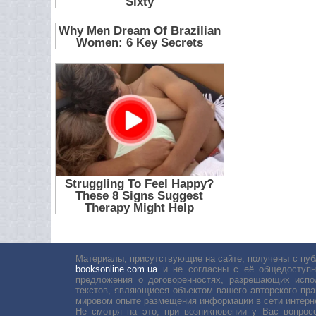
Материалы, присутствующие на сайте, получены с пуб
booksonline.com.ua
и не согласны с её общедоступн
предложения о договоренностях, разрешающих испо
текстов, являющиеся объектом вашего авторского пра
мировом опыте размещения информации в сети интерн
Не смотря на это, при возникновении у Вас вопро