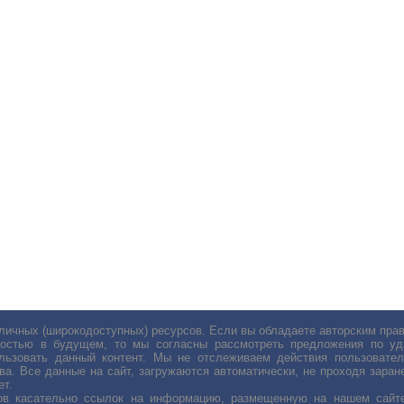
личных (широкодоступных) ресурсов. Если вы обладаете авторским пр
остью в будущем, то мы согласны рассмотреть предложения по уда
льзовать данный контент. Мы не отслеживаем действия пользовател
ва. Все данные на сайт, загружаются автоматически, не проходя заране
ет.
сов касательно ссылок на информацию, размещенную на нашем сайте