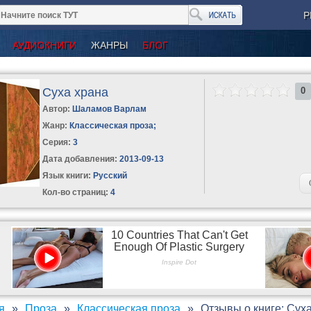
Р
АУДИОКНИГИ
ЖАНРЫ
БЛОГ
Суха храна
0
Автор:
Шаламов Варлам
Жанр:
Классическая проза
;
Серия:
3
Дата добавления:
2013-09-13
Язык книги:
Русский
Кол-во страниц:
4
я
Проза
Классическая проза
Отзывы о книге: Сух