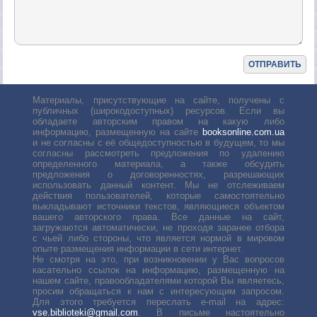
Материалы, присутствующие на сайте, получены с
публичных (широкодоступных) ресурсов. Если вы
обладаете авторским правом на какую либо
информацию, размещенную на сайте
booksonline.com.ua
и не согласны с её общедоступностью в будущем, то мы
согласны рассмотреть предложения по удалению
определенного материала, а также обсудить
предложения о договоренностях, разрешающих
использовать данный контент. Мы не отслеживаем
действия пользователей, которые самостоятельно
выкладывают источники текстов, являющиеся объектом
вашего авторского права. Все данные на сайт,
загружаются автоматически, не проходя заранее отбора
с чьей либо стороны, что является нормой в мировом
опыте размещения информации в сети интернет.
Не смотря на это, при возникновении у Вас вопросов
касательно ссылок на информацию, размещенную на
нашем сайте, правообладателями которой Вы являетесь,
просим обращаться к нам с интересующим запросом.
Для этого требуется переслать е-mail на адрес:
vse.biblioteki@gmail.com
. В письме настоятельно