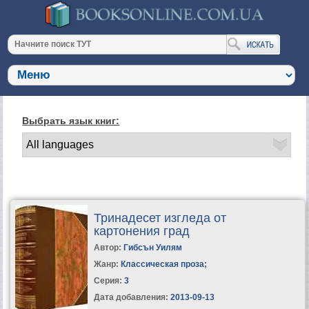
Выбрать язык книг:
Тринадесет изгледа от
картонения град
Автор:
Гибсън Уилям
Жанр:
Классическая проза
;
Серия:
3
Дата добавления:
2013-09-13