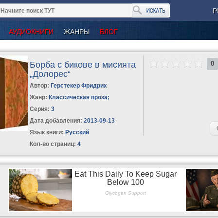
Р
АУДИОКНИГИ
ЖАНРЫ
БЛОГ
Борба с бикове в мисията
0
„Долорес“
Автор:
Герстекер Фридрих
Жанр:
Классическая проза
;
Серия:
3
Дата добавления:
2013-09-13
Язык книги:
Русский
Кол-во страниц:
4