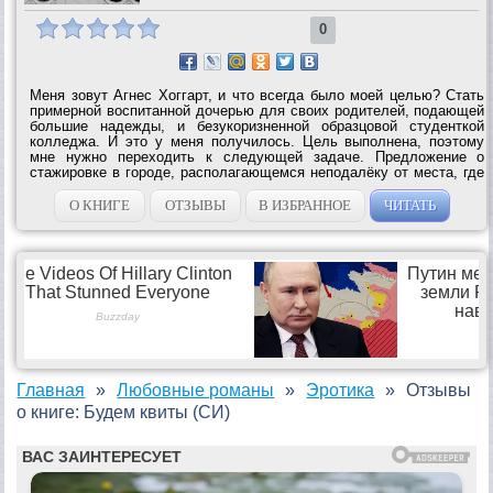
0
Меня зовут Агнес Хоггарт, и что всегда было моей целью? Стать
примерной воспитанной дочерью для своих родителей, подающей
большие надежды, и безукоризненной образцовой студенткой
колледжа. И это у меня получилось. Цель выполнена, поэтому
мне нужно переходить к следующей задаче. Предложение о
стажировке в городе, располагающемся неподалёку от места, где
я выросла, показалось мне идеальным. Новый город, конечно, как
я обнаружила, не...
О КНИГЕ
ОТЗЫВЫ
В ИЗБРАННОЕ
ЧИТАТЬ
Главная
Любовные романы
Эротика
Отзывы
о книге: Будем квиты (СИ)