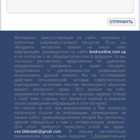
Материалы, присутствующие на сайте, получены с
публичных (широкодоступных) ресурсов. Если вы
обладаете авторским правом на какую либо
информацию, размещенную на сайте
booksonline.com.ua
и не согласны с её общедоступностью в будущем, то мы
согласны рассмотреть предложения по удалению
определенного материала, а также обсудить
предложения о договоренностях, разрешающих
использовать данный контент. Мы не отслеживаем
действия пользователей, которые самостоятельно
выкладывают источники текстов, являющиеся объектом
вашего авторского права. Все данные на сайт,
загружаются автоматически, не проходя заранее отбора
с чьей либо стороны, что является нормой в мировом
опыте размещения информации в сети интернет.
Не смотря на это, при возникновении у Вас вопросов
касательно ссылок на информацию, размещенную на
нашем сайте, правообладателями которой Вы являетесь,
просим обращаться к нам с интересующим запросом.
Для этого требуется переслать е-mail на адрес:
vse.biblioteki@gmail.com
. В письме настоятельно
рекомендуем подать такие сведения : 1.Документальное