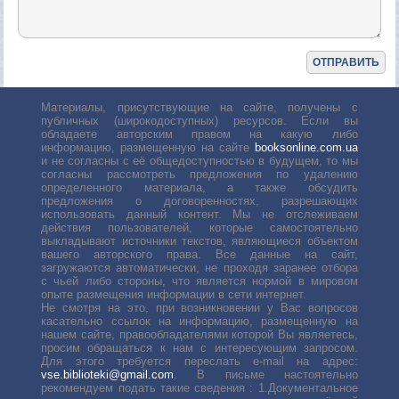
Материалы, присутствующие на сайте, получены с
публичных (широкодоступных) ресурсов. Если вы
обладаете авторским правом на какую либо
информацию, размещенную на сайте
booksonline.com.ua
и не согласны с её общедоступностью в будущем, то мы
согласны рассмотреть предложения по удалению
определенного материала, а также обсудить
предложения о договоренностях, разрешающих
использовать данный контент. Мы не отслеживаем
действия пользователей, которые самостоятельно
выкладывают источники текстов, являющиеся объектом
вашего авторского права. Все данные на сайт,
загружаются автоматически, не проходя заранее отбора
с чьей либо стороны, что является нормой в мировом
опыте размещения информации в сети интернет.
Не смотря на это, при возникновении у Вас вопросов
касательно ссылок на информацию, размещенную на
нашем сайте, правообладателями которой Вы являетесь,
просим обращаться к нам с интересующим запросом.
Для этого требуется переслать е-mail на адрес:
vse.biblioteki@gmail.com
. В письме настоятельно
рекомендуем подать такие сведения : 1.Документальное