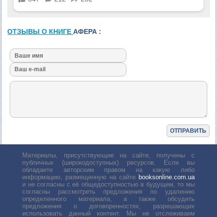
ОТЗЫВЫ О КНИГЕ
АФЕРА :
Материалы, присутствующие на сайте, получены с
публичных (широкодоступных) ресурсов. Если вы
обладаете авторским правом на какую либо
информацию, размещенную на сайте
booksonline.com.ua
и не согласны с её общедоступностью в будущем, то мы
согласны рассмотреть предложения по удалению
определенного материала, а также обсудить
предложения о договоренностях, разрешающих
использовать данный контент. Мы не отслеживаем