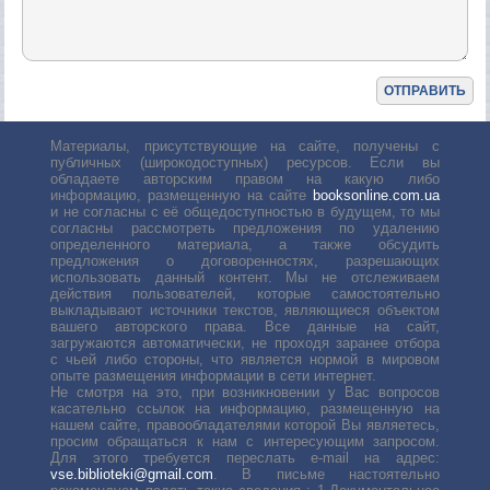
Материалы, присутствующие на сайте, получены с
публичных (широкодоступных) ресурсов. Если вы
обладаете авторским правом на какую либо
информацию, размещенную на сайте
booksonline.com.ua
и не согласны с её общедоступностью в будущем, то мы
согласны рассмотреть предложения по удалению
определенного материала, а также обсудить
предложения о договоренностях, разрешающих
использовать данный контент. Мы не отслеживаем
действия пользователей, которые самостоятельно
выкладывают источники текстов, являющиеся объектом
вашего авторского права. Все данные на сайт,
загружаются автоматически, не проходя заранее отбора
с чьей либо стороны, что является нормой в мировом
опыте размещения информации в сети интернет.
Не смотря на это, при возникновении у Вас вопросов
касательно ссылок на информацию, размещенную на
нашем сайте, правообладателями которой Вы являетесь,
просим обращаться к нам с интересующим запросом.
Для этого требуется переслать е-mail на адрес:
vse.biblioteki@gmail.com
. В письме настоятельно