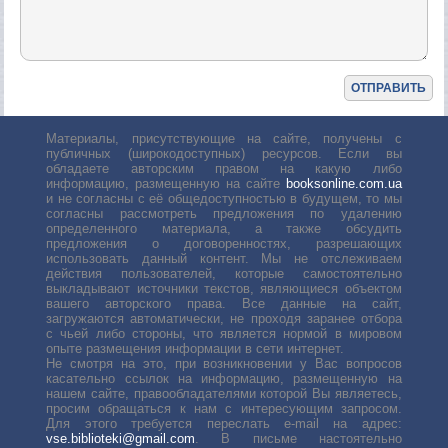
Материалы, присутствующие на сайте, получены с
публичных (широкодоступных) ресурсов. Если вы
обладаете авторским правом на какую либо
информацию, размещенную на сайте
booksonline.com.ua
и не согласны с её общедоступностью в будущем, то мы
согласны рассмотреть предложения по удалению
определенного материала, а также обсудить
предложения о договоренностях, разрешающих
использовать данный контент. Мы не отслеживаем
действия пользователей, которые самостоятельно
выкладывают источники текстов, являющиеся объектом
вашего авторского права. Все данные на сайт,
загружаются автоматически, не проходя заранее отбора
с чьей либо стороны, что является нормой в мировом
опыте размещения информации в сети интернет.
Не смотря на это, при возникновении у Вас вопросов
касательно ссылок на информацию, размещенную на
нашем сайте, правообладателями которой Вы являетесь,
просим обращаться к нам с интересующим запросом.
Для этого требуется переслать е-mail на адрес:
vse.biblioteki@gmail.com
. В письме настоятельно