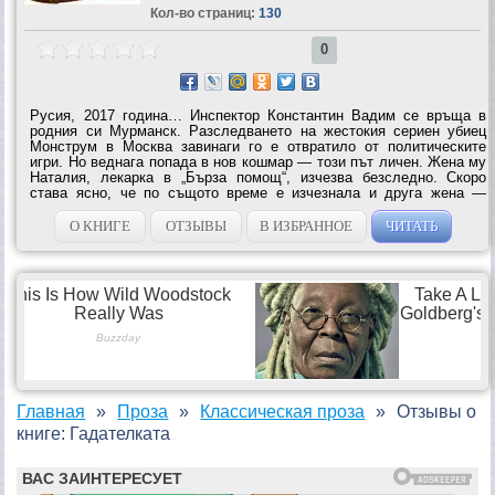
Кол-во страниц:
130
0
Русия, 2017 година… Инспектор Константин Вадим се връща в
родния си Мурманск. Разследването на жестокия сериен убиец
Монструм в Москва завинаги го е отвратило от политическите
игри. Но веднага попада в нов кошмар — този път личен. Жена му
Наталия, лекарка в „Бърза помощ“, изчезва безследно. Скоро
става ясно, че по същото време е изчезнала и друга жена —
служителка в местното консулство на САЩ. Случаят придобива
екстрена важност за...
О КНИГЕ
ОТЗЫВЫ
В ИЗБРАННОЕ
ЧИТАТЬ
Главная
Проза
Классическая проза
Отзывы о
книге: Гадателката