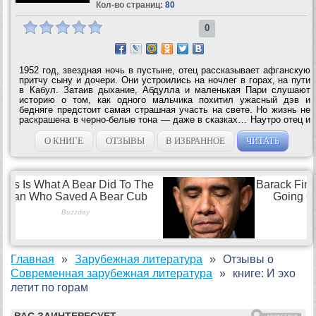
Кол-во страниц:
80
0
1952 год, звездная ночь в пустыне, отец рассказывает афганскую
притчу сыну и дочери. Они устроились на ночлег в горах, на пути
в Кабул. Затаив дыхание, Абдулла и маленькая Пари слушают
историю о том, как одного мальчика похитил ужасный дэв и
бедняге предстоит самая страшная участь на свете. Но жизнь не
раскрашена в черно-белые тона — даже в сказках… Наутро отец и
дети продолжат путь в Кабул, и этот день станет развилкой их
судеб. Они...
О КНИГЕ
ОТЗЫВЫ
В ИЗБРАННОЕ
ЧИТАТЬ
Главная
Зарубежная литература
Отзывы о
Современная зарубежная литература
книге: И эхо
летит по горам