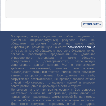
Материалы, присутствующие на сайте, получены с
публичных (широкодоступных) ресурсов. Если вы
обладаете авторским правом на какую либо
информацию, размещенную на сайте
booksonline.com.ua
и не согласны с её общедоступностью в будущем, то мы
согласны рассмотреть предложения по удалению
определенного материала, а также обсудить
предложения о договоренностях, разрешающих
использовать данный контент. Мы не отслеживаем
действия пользователей, которые самостоятельно
выкладывают источники текстов, являющиеся объектом
вашего авторского права. Все данные на сайт,
загружаются автоматически, не проходя заранее отбора
с чьей либо стороны, что является нормой в мировом
опыте размещения информации в сети интернет.
Не смотря на это, при возникновении у Вас вопросов
касательно ссылок на информацию, размещенную на
нашем сайте, правообладателями которой Вы являетесь,
просим обращаться к нам с интересующим запросом.
Для этого требуется переслать е-mail на адрес: