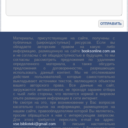
Материалы, присутствующие на сайте, получены с
публичных (широкодоступных) ресурсов. Если вы
обладаете авторским правом на какую либо
информацию, размещенную на сайте
booksonline.com.ua
и не согласны с её общедоступностью в будущем, то мы
согласны рассмотреть предложения по удалению
определенного материала, а также обсудить
предложения о договоренностях, разрешающих
использовать данный контент. Мы не отслеживаем
действия пользователей, которые самостоятельно
выкладывают источники текстов, являющиеся объектом
вашего авторского права. Все данные на сайт,
загружаются автоматически, не проходя заранее отбора
с чьей либо стороны, что является нормой в мировом
опыте размещения информации в сети интернет.
Не смотря на это, при возникновении у Вас вопросов
касательно ссылок на информацию, размещенную на
нашем сайте, правообладателями которой Вы являетесь,
просим обращаться к нам с интересующим запросом.
Для этого требуется переслать е-mail на адрес:
vse.biblioteki@gmail.com
. В письме настоятельно