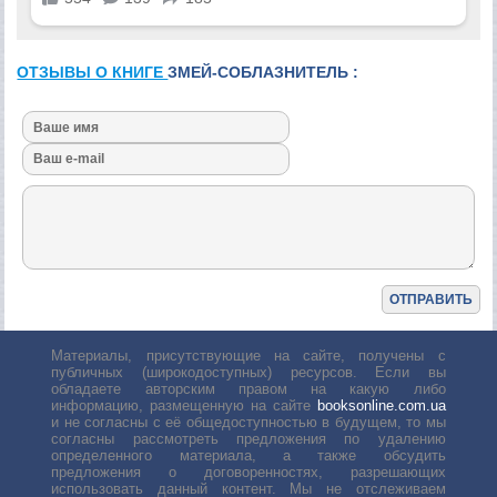
ОТЗЫВЫ О КНИГЕ
ЗМЕЙ-СОБЛАЗНИТЕЛЬ :
Материалы, присутствующие на сайте, получены с
публичных (широкодоступных) ресурсов. Если вы
обладаете авторским правом на какую либо
информацию, размещенную на сайте
booksonline.com.ua
и не согласны с её общедоступностью в будущем, то мы
согласны рассмотреть предложения по удалению
определенного материала, а также обсудить
предложения о договоренностях, разрешающих
использовать данный контент. Мы не отслеживаем