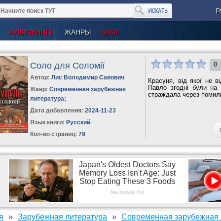
Р
АУДИОКНИГИ
ЖАНРЫ
БЛОГ
Соло для Соломії
0
Автор:
Лис Володимир Савович
Красуня, від якої не в
Павло згодні були на 
Жанр:
Современная зарубежная
страждала через помилку
литература
;
Дата добавления:
2024-11-23
Язык книги:
Русский
Кол-во страниц:
79
я
Зарубежная литература
Современная зарубежная 