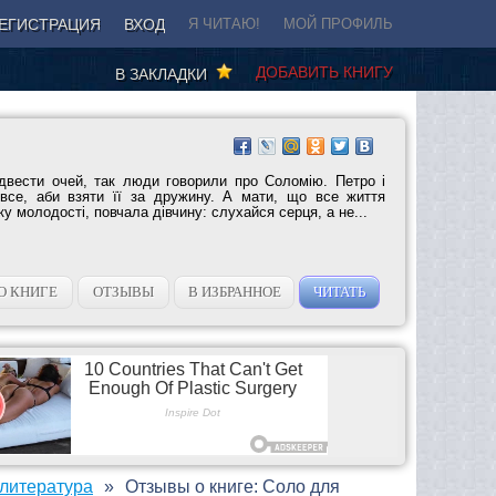
ЕГИСТРАЦИЯ
ВХОД
Я ЧИТАЮ!
МОЙ ПРОФИЛЬ
ДОБАВИТЬ КНИГУ
В ЗАКЛАДКИ
ідвести очей, так люди говорили про Соломію. Петро і
все, аби взяти її за дружину. А мати, що все життя
 молодості, повчала дівчину: слухайся серця, а не...
О КНИГЕ
ОТЗЫВЫ
В ИЗБРАННОЕ
ЧИТАТЬ
литература
Отзывы о книге: Соло для