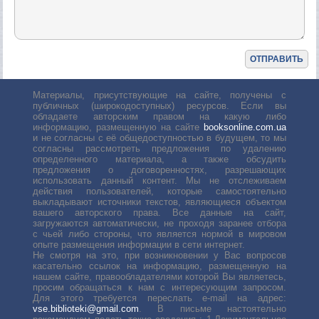
Материалы, присутствующие на сайте, получены с
публичных (широкодоступных) ресурсов. Если вы
обладаете авторским правом на какую либо
информацию, размещенную на сайте
booksonline.com.ua
и не согласны с её общедоступностью в будущем, то мы
согласны рассмотреть предложения по удалению
определенного материала, а также обсудить
предложения о договоренностях, разрешающих
использовать данный контент. Мы не отслеживаем
действия пользователей, которые самостоятельно
выкладывают источники текстов, являющиеся объектом
вашего авторского права. Все данные на сайт,
загружаются автоматически, не проходя заранее отбора
с чьей либо стороны, что является нормой в мировом
опыте размещения информации в сети интернет.
Не смотря на это, при возникновении у Вас вопросов
касательно ссылок на информацию, размещенную на
нашем сайте, правообладателями которой Вы являетесь,
просим обращаться к нам с интересующим запросом.
Для этого требуется переслать е-mail на адрес:
vse.biblioteki@gmail.com
. В письме настоятельно