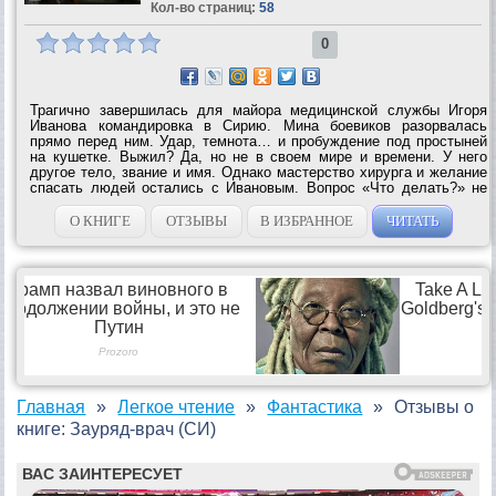
Кол-во страниц:
58
0
Трагично завершилась для майора медицинской службы Игоря
Иванова командировка в Сирию. Мина боевиков разорвалась
прямо перед ним. Удар, темнота… и пробуждение под простыней
на кушетке. Выжил? Да, но не в своем мире и времени. У него
другое тело, звание и имя. Однако мастерство хирурга и желание
спасать людей остались с Ивановым. Вопрос «Что делать?» не
стоит. Но не все просто в параллельном мире, где на календаре
1915 год, и идет...
О КНИГЕ
ОТЗЫВЫ
В ИЗБРАННОЕ
ЧИТАТЬ
Главная
Легкое чтение
Фантастика
Отзывы о
книге: Зауряд-врач (СИ)