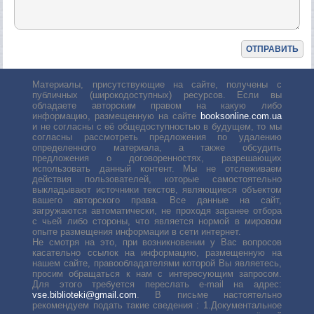
Материалы, присутствующие на сайте, получены с
публичных (широкодоступных) ресурсов. Если вы
обладаете авторским правом на какую либо
информацию, размещенную на сайте
booksonline.com.ua
и не согласны с её общедоступностью в будущем, то мы
согласны рассмотреть предложения по удалению
определенного материала, а также обсудить
предложения о договоренностях, разрешающих
использовать данный контент. Мы не отслеживаем
действия пользователей, которые самостоятельно
выкладывают источники текстов, являющиеся объектом
вашего авторского права. Все данные на сайт,
загружаются автоматически, не проходя заранее отбора
с чьей либо стороны, что является нормой в мировом
опыте размещения информации в сети интернет.
Не смотря на это, при возникновении у Вас вопросов
касательно ссылок на информацию, размещенную на
нашем сайте, правообладателями которой Вы являетесь,
просим обращаться к нам с интересующим запросом.
Для этого требуется переслать е-mail на адрес:
vse.biblioteki@gmail.com
. В письме настоятельно
рекомендуем подать такие сведения : 1.Документальное