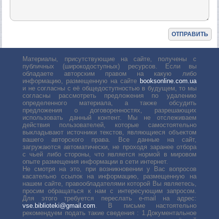
Материалы, присутствующие на сайте, получены с
публичных (широкодоступных) ресурсов. Если вы
обладаете авторским правом на какую либо
информацию, размещенную на сайте
booksonline.com.ua
и не согласны с её общедоступностью в будущем, то мы
согласны рассмотреть предложения по удалению
определенного материала, а также обсудить
предложения о договоренностях, разрешающих
использовать данный контент. Мы не отслеживаем
действия пользователей, которые самостоятельно
выкладывают источники текстов, являющиеся объектом
вашего авторского права. Все данные на сайт,
загружаются автоматически, не проходя заранее отбора
с чьей либо стороны, что является нормой в мировом
опыте размещения информации в сети интернет.
Не смотря на это, при возникновении у Вас вопросов
касательно ссылок на информацию, размещенную на
нашем сайте, правообладателями которой Вы являетесь,
просим обращаться к нам с интересующим запросом.
Для этого требуется переслать е-mail на адрес:
vse.biblioteki@gmail.com
. В письме настоятельно
рекомендуем подать такие сведения : 1.Документальное