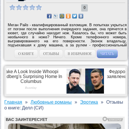
0
Меган Райз - квалифицированный взломщик. В попытках укрыться
от погони после выполнения очередного задания, она прячется в
кювет, где случайно находит нож. Казалось бы, что может быть
необычного в ноже? Ничего. Кроме телефонного номера,
выгравированного на его поверхности. Звонок владельцу,
подъехавшая к дому машина, а за рулем - профессиональный
убийца, произносящий фразу "С этой минуты я полностью в твоем
распоряжении"....
О КНИГЕ
ОТЗЫВЫ
В ИЗБРАННОЕ
ЧИТАТЬ
Главная
Любовные романы
Эротика
Отзывы
о книге: Делл (СИ)