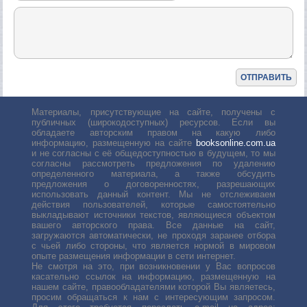
Материалы, присутствующие на сайте, получены с
публичных (широкодоступных) ресурсов. Если вы
обладаете авторским правом на какую либо
информацию, размещенную на сайте
booksonline.com.ua
и не согласны с её общедоступностью в будущем, то мы
согласны рассмотреть предложения по удалению
определенного материала, а также обсудить
предложения о договоренностях, разрешающих
использовать данный контент. Мы не отслеживаем
действия пользователей, которые самостоятельно
выкладывают источники текстов, являющиеся объектом
вашего авторского права. Все данные на сайт,
загружаются автоматически, не проходя заранее отбора
с чьей либо стороны, что является нормой в мировом
опыте размещения информации в сети интернет.
Не смотря на это, при возникновении у Вас вопросов
касательно ссылок на информацию, размещенную на
нашем сайте, правообладателями которой Вы являетесь,
просим обращаться к нам с интересующим запросом.