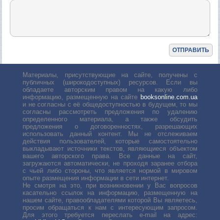
Материалы, присутствующие на сайте, получены с
публичных (широкодоступных) ресурсов. Если вы
обладаете авторским правом на какую либо
информацию, размещенную на сайте
booksonline.com.ua
и не согласны с её общедоступностью в будущем, то мы
согласны рассмотреть предложения по удалению
определенного материала, а также обсудить
предложения о договоренностях, разрешающих
использовать данный контент. Мы не отслеживаем
действия пользователей, которые самостоятельно
выкладывают источники текстов, являющиеся объектом
вашего авторского права. Все данные на сайт,
загружаются автоматически, не проходя заранее отбора
с чьей либо стороны, что является нормой в мировом
опыте размещения информации в сети интернет.
Не смотря на это, при возникновении у Вас вопросов
касательно ссылок на информацию, размещенную на
нашем сайте, правообладателями которой Вы являетесь,
просим обращаться к нам с интересующим запросом.
Для этого требуется переслать е-mail на адрес: