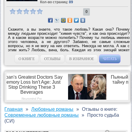
Кол-во страниц:
89
0
Скажите, а вы знаете, что такое любовь? Какая она? Почему
между людьми происходит "химия чувств", и как она происходит?
А в каком возрасте можно полюбить? Почему ты любишь именно
этого человека, а не другого? Забавно, не самые сложные
вопросы, но я не могу на них ответить. Никогда не могла. А как с
этим жить? Любовь, вина, боль. Каждая из этих эмоций может
сжечь тебя, а вместе…она непобедимы. Сможешь ли ты жить с
ними? И сможешь ли ты...
О КНИГЕ
ОТЗЫВЫ
В ИЗБРАННОЕ
ЧИТАТЬ
Главная
Любовные романы
Отзывы о книге:
Современные любовные романы
Просто судьба
(СИ)