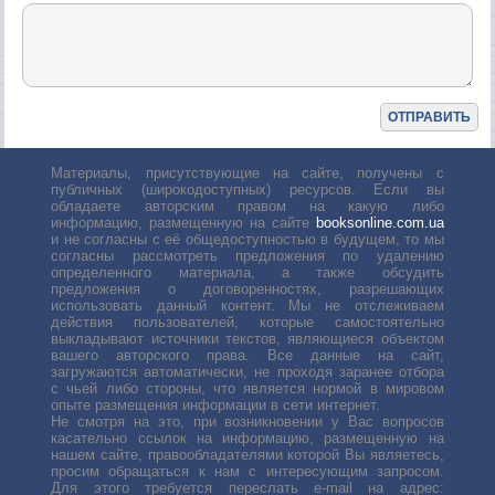
Материалы, присутствующие на сайте, получены с
публичных (широкодоступных) ресурсов. Если вы
обладаете авторским правом на какую либо
информацию, размещенную на сайте
booksonline.com.ua
и не согласны с её общедоступностью в будущем, то мы
согласны рассмотреть предложения по удалению
определенного материала, а также обсудить
предложения о договоренностях, разрешающих
использовать данный контент. Мы не отслеживаем
действия пользователей, которые самостоятельно
выкладывают источники текстов, являющиеся объектом
вашего авторского права. Все данные на сайт,
загружаются автоматически, не проходя заранее отбора
с чьей либо стороны, что является нормой в мировом
опыте размещения информации в сети интернет.
Не смотря на это, при возникновении у Вас вопросов
касательно ссылок на информацию, размещенную на
нашем сайте, правообладателями которой Вы являетесь,
просим обращаться к нам с интересующим запросом.
Для этого требуется переслать е-mail на адрес: