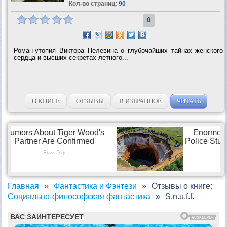
Кол-во страниц:
90
0
Роман-утопия Виктора Пелевина о глубочайших тайнах женского
сердца и высших секретах летного...
О КНИГЕ
ОТЗЫВЫ
В ИЗБРАННОЕ
ЧИТАТЬ
Главная
Фантастика и Фэнтези
Отзывы о книге:
Социально-философская фантастика
S.n.u.f.f.