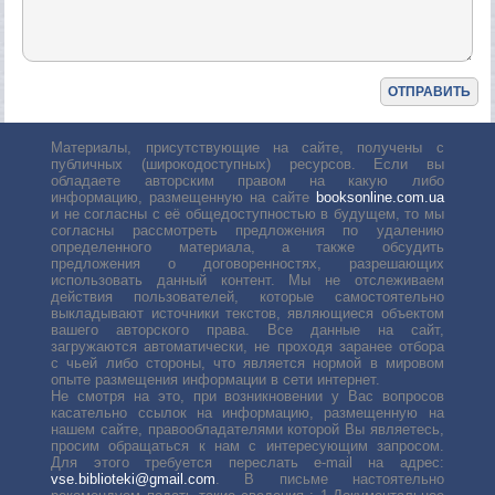
Материалы, присутствующие на сайте, получены с
публичных (широкодоступных) ресурсов. Если вы
обладаете авторским правом на какую либо
информацию, размещенную на сайте
booksonline.com.ua
и не согласны с её общедоступностью в будущем, то мы
согласны рассмотреть предложения по удалению
определенного материала, а также обсудить
предложения о договоренностях, разрешающих
использовать данный контент. Мы не отслеживаем
действия пользователей, которые самостоятельно
выкладывают источники текстов, являющиеся объектом
вашего авторского права. Все данные на сайт,
загружаются автоматически, не проходя заранее отбора
с чьей либо стороны, что является нормой в мировом
опыте размещения информации в сети интернет.
Не смотря на это, при возникновении у Вас вопросов
касательно ссылок на информацию, размещенную на
нашем сайте, правообладателями которой Вы являетесь,
просим обращаться к нам с интересующим запросом.
Для этого требуется переслать е-mail на адрес:
vse.biblioteki@gmail.com
. В письме настоятельно