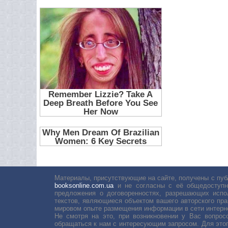
Материалы, присутствующие на сайте, получены с пуб
booksonline.com.ua
и не согласны с её общедоступн
предложения о договоренностях, разрешающих испо
текстов, являющиеся объектом вашего авторского пра
мировом опыте размещения информации в сети интерн
Не смотря на это, при возникновении у Вас вопро
обращаться к нам с интересующим запросом. Для этог