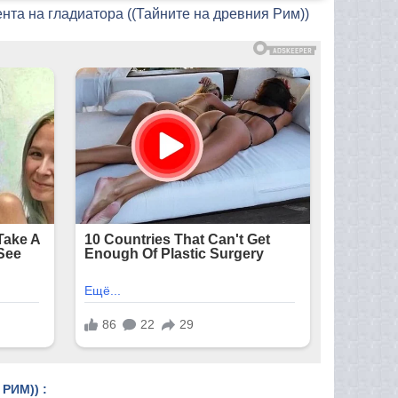
нта на гладиатора ((Тайните на древния Рим))
РИМ)) :