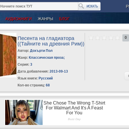
Р
АУДИОКНИГИ
ЖАНРЫ
БЛОГ
Песента на гладиатора
0
((Тайните на древния Рим))
Автор:
Дохърти Пол
Жанр:
Классическая проза
;
Серия:
3
Дата добавления:
2013-09-13
Язык книги:
Русский
Кол-во страниц:
68