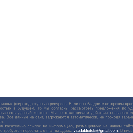
личных (широкодоступных) ресурсов. Если вы обладаете авторским пр
остью в будущем, то мы согласны рассмотреть предложения по уда
льзовать данный контент. Мы не отслеживаем действия пользовател
ва. Все данные на сайт, загружаются автоматически, не проходя заране
ет.
сов касательно ссылок на информацию, размещенную на нашем сайте
о требуется переслать е-mail на адрес:
vse.biblioteki@gmail.com
. В пис