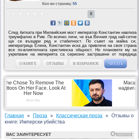
Кол-во страниц:
55
0
След битката при Милвийския мост император Константин навлиза
триумфално в Рим. По всичко личи, че във Вечния град най-сетне
ще се възцари ред и стабилност. По съвет на майка си,
императрица Елена, Константин иска да привлече на своя страна
все по-влиятелната християнска общност. Но плановете му за
укрепване на империята са сериозно застрашени от поредица
убийства на куртизанки — красиви и изискани млади жени, чиито
услуги са били...
О КНИГЕ
ОТЗЫВЫ
В ИЗБРАННОЕ
ЧИТАТЬ
Главная
Проза
Классическая проза
Отзывы о
книге: Имперски убийства