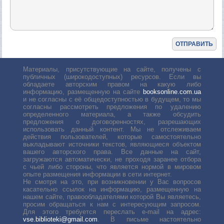
Материалы, присутствующие на сайте, получены с
публичных (широкодоступных) ресурсов. Если вы
обладаете авторским правом на какую либо
информацию, размещенную на сайте
booksonline.com.ua
и не согласны с её общедоступностью в будущем, то мы
согласны рассмотреть предложения по удалению
определенного материала, а также обсудить
предложения о договоренностях, разрешающих
использовать данный контент. Мы не отслеживаем
действия пользователей, которые самостоятельно
выкладывают источники текстов, являющиеся объектом
вашего авторского права. Все данные на сайт,
загружаются автоматически, не проходя заранее отбора
с чьей либо стороны, что является нормой в мировом
опыте размещения информации в сети интернет.
Не смотря на это, при возникновении у Вас вопросов
касательно ссылок на информацию, размещенную на
нашем сайте, правообладателями которой Вы являетесь,
просим обращаться к нам с интересующим запросом.
Для этого требуется переслать е-mail на адрес:
vse.biblioteki@gmail.com
. В письме настоятельно