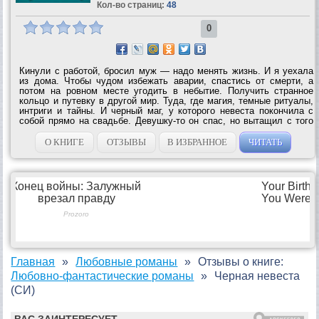
Кол-во страниц:
48
0
Кинули с работой, бросил муж — надо менять жизнь. И я уехала
из дома. Чтобы чудом избежать аварии, спастись от смерти, а
потом на ровном месте угодить в небытие. Получить странное
кольцо и путевку в другой мир. Туда, где магия, темные ритуалы,
интриги и тайны. И черный маг, у которого невеста покончила с
собой прямо на свадьбе. Девушку-то он спас, но вытащил с того
света не ее, а меня. Теперь я Черная невеста. У меня мрачный,
нелюдимый муж...
О КНИГЕ
ОТЗЫВЫ
В ИЗБРАННОЕ
ЧИТАТЬ
Главная
Любовные романы
Отзывы о книге:
Любовно-фантастические романы
Черная невеста
(СИ)