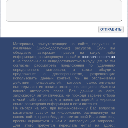
Материалы, присутствующие на сайте, получены с
публичных (широкодоступных) ресурсов. Если вы
обладаете авторским правом на какую либо
информацию, размещенную на сайте
booksonline.com.ua
и не согласны с её общедоступностью в будущем, то мы
согласны рассмотреть предложения по удалению
определенного материала, а также обсудить
предложения о договоренностях, разрешающих
использовать данный контент. Мы не отслеживаем
действия пользователей, которые самостоятельно
выкладывают источники текстов, являющиеся объектом
вашего авторского права. Все данные на сайт,
загружаются автоматически, не проходя заранее отбора
с чьей либо стороны, что является нормой в мировом
опыте размещения информации в сети интернет.
Не смотря на это, при возникновении у Вас вопросов
касательно ссылок на информацию, размещенную на
нашем сайте, правообладателями которой Вы являетесь,
просим обращаться к нам с интересующим запросом.
Для этого требуется переслать е-mail на адрес: