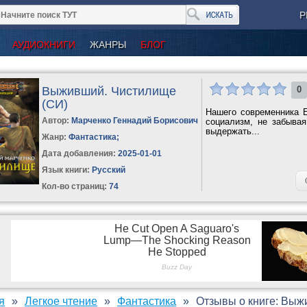
Р
АУДИОКНИГИ
ЖАНРЫ
БЛОГ
Выживший. Чистилище
0
(СИ)
Нашего современника Е
Автор:
Марченко Геннадий Борисович
социализм, не забывая
выдержать...
Жанр:
Фантастика
;
Дата добавления:
2025-01-01
Язык книги:
Русский
Кол-во страниц:
74
я
Легкое чтение
Фантастика
Отзывы о книге: Выж