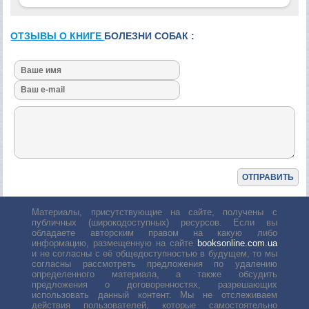
ОТЗЫВЫ О КНИГЕ
БОЛЕЗНИ СОБАК :
Материалы, присутствующие на сайте, получены с
публичных (широкодоступных) ресурсов. Если вы
обладаете авторским правом на какую либо
информацию, размещенную на сайте
booksonline.com.ua
и не согласны с её общедоступностью в будущем, то мы
согласны рассмотреть предложения по удалению
определенного материала, а также обсудить
предложения о договоренностях, разрешающих
использовать данный контент. Мы не отслеживаем
действия пользователей, которые самостоятельно