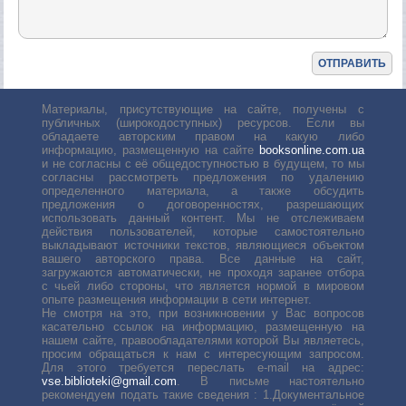
Материалы, присутствующие на сайте, получены с
публичных (широкодоступных) ресурсов. Если вы
обладаете авторским правом на какую либо
информацию, размещенную на сайте
booksonline.com.ua
и не согласны с её общедоступностью в будущем, то мы
согласны рассмотреть предложения по удалению
определенного материала, а также обсудить
предложения о договоренностях, разрешающих
использовать данный контент. Мы не отслеживаем
действия пользователей, которые самостоятельно
выкладывают источники текстов, являющиеся объектом
вашего авторского права. Все данные на сайт,
загружаются автоматически, не проходя заранее отбора
с чьей либо стороны, что является нормой в мировом
опыте размещения информации в сети интернет.
Не смотря на это, при возникновении у Вас вопросов
касательно ссылок на информацию, размещенную на
нашем сайте, правообладателями которой Вы являетесь,
просим обращаться к нам с интересующим запросом.
Для этого требуется переслать е-mail на адрес:
vse.biblioteki@gmail.com
. В письме настоятельно
рекомендуем подать такие сведения : 1.Документальное