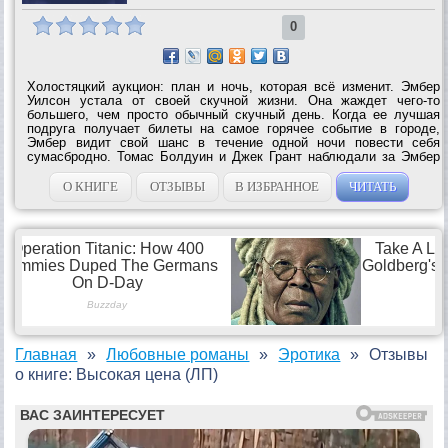
0
Холостяцкий аукцион: план и ночь, которая всё изменит. Эмбер
Уилсон устала от своей скучной жизни. Она жаждет чего-то
большего, чем просто обычный скучный день. Когда ее лучшая
подруга получает билеты на самое горячее событие в городе,
Эмбер видит свой шанс в течение одной ночи повести себя
сумасбродно. Томас Болдуин и Джек Грант наблюдали за Эмбер
из далека. Они знают, что она та женщина, которая может
дополнить ту...
О КНИГЕ
ОТЗЫВЫ
В ИЗБРАННОЕ
ЧИТАТЬ
Главная
Любовные романы
Эротика
Отзывы
о книге: Высокая цена (ЛП)