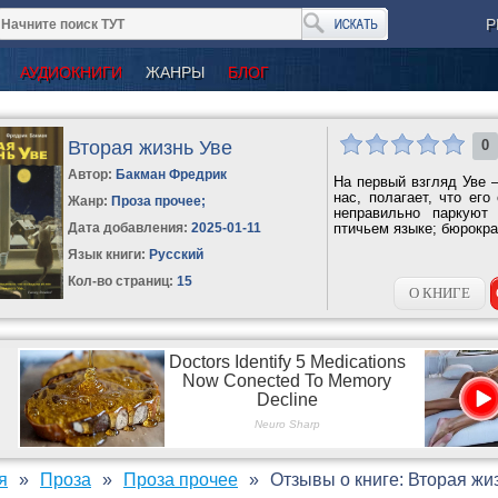
Р
АУДИОКНИГИ
ЖАНРЫ
БЛОГ
Вторая жизнь Уве
0
Автор:
Бакман Фредрик
На первый взгляд Уве –
нас, полагает, что ег
Жанр:
Проза прочее
;
неправильно паркуют
Дата добавления:
2025-01-11
птичьем языке; бюрокр
Язык книги:
Русский
Кол-во страниц:
15
О КНИГЕ
я
Проза
Проза прочее
Отзывы о книге: Вторая жи