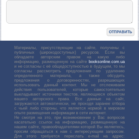
Материалы, присутствующие на сайте, получены с
публичных (широкодоступных) ресурсов. Если вы
обладаете авторским правом на какую либо
информацию, размещенную на сайте
booksonline.com.ua
и не согласны с её общедоступностью в будущем, то мы
согласны рассмотреть предложения по удалению
определенного материала, а также обсудить
предложения о договоренностях, разрешающих
использовать данный контент. Мы не отслеживаем
действия пользователей, которые самостоятельно
выкладывают источники текстов, являющиеся объектом
вашего авторского права. Все данные на сайт,
загружаются автоматически, не проходя заранее отбора
с чьей либо стороны, что является нормой в мировом
опыте размещения информации в сети интернет.
Не смотря на это, при возникновении у Вас вопросов
касательно ссылок на информацию, размещенную на
нашем сайте, правообладателями которой Вы являетесь,
просим обращаться к нам с интересующим запросом.
Для этого требуется переслать е-mail на адрес: