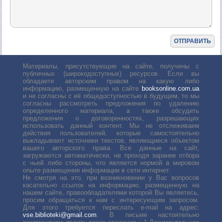
Материалы, присутствующие на сайте, получены с
публичных (широкодоступных) ресурсов. Если вы
обладаете авторским правом на какую либо
информацию, размещенную на сайте
booksonline.com.ua
и не согласны с её общедоступностью в будущем, то мы
согласны рассмотреть предложения по удалению
определенного материала, а также обсудить
предложения о договоренностях, разрешающих
использовать данный контент. Мы не отслеживаем
действия пользователей, которые самостоятельно
выкладывают источники текстов, являющиеся объектом
вашего авторского права. Все данные на сайт,
загружаются автоматически, не проходя заранее отбора
с чьей либо стороны, что является нормой в мировом
опыте размещения информации в сети интернет.
Не смотря на это, при возникновении у Вас вопросов
касательно ссылок на информацию, размещенную на
нашем сайте, правообладателями которой Вы являетесь,
просим обращаться к нам с интересующим запросом.
Для этого требуется переслать е-mail на адрес:
vse.biblioteki@gmail.com
. В письме настоятельно