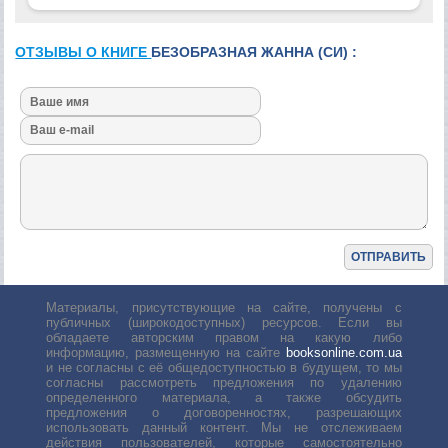
ОТЗЫВЫ О КНИГЕ
БЕЗОБРАЗНАЯ ЖАННА (СИ) :
Материалы, присутствующие на сайте, получены с
публичных (широкодоступных) ресурсов. Если вы
обладаете авторским правом на какую либо
информацию, размещенную на сайте
booksonline.com.ua
и не согласны с её общедоступностью в будущем, то мы
согласны рассмотреть предложения по удалению
определенного материала, а также обсудить
предложения о договоренностях, разрешающих
использовать данный контент. Мы не отслеживаем
действия пользователей, которые самостоятельно