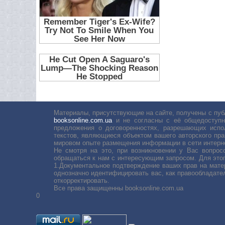
Материалы, присутствующие на сайте, получены с пуб
booksonline.com.ua
и не согласны с её общедоступн
предложения о договоренностях, разрешающих испо
текстов, являющиеся объектом вашего авторского пра
мировом опыте размещения информации в сети интерн
Не смотря на это, при возникновении у Вас вопро
обращаться к нам с интересующим запросом. Для этог
1.Документальное подтверждение ваших прав на мате
однозначно идентифицировать вас, как правообладате
откорректировать.
Все права защищенны booksonline.com.ua
0