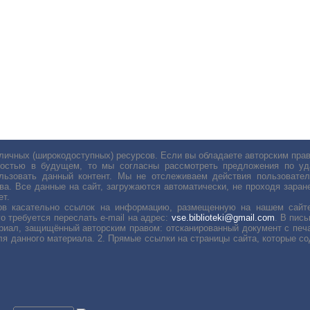
личных (широкодоступных) ресурсов. Если вы обладаете авторским пр
остью в будущем, то мы согласны рассмотреть предложения по уда
льзовать данный контент. Мы не отслеживаем действия пользовател
ва. Все данные на сайт, загружаются автоматически, не проходя заране
ет.
сов касательно ссылок на информацию, размещенную на нашем сайте
о требуется переслать е-mail на адрес:
vse.biblioteki@gmail.com
. В пис
риал, защищённый авторским правом: отсканированный документ с печ
ля данного материала. 2. Прямые ссылки на страницы сайта, которые с