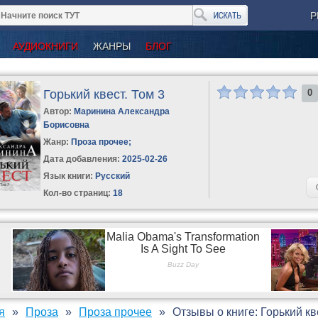
Р
АУДИОКНИГИ
ЖАНРЫ
БЛОГ
Горький квест. Том 3
0
Автор:
Маринина Александра
Борисовна
Жанр:
Проза прочее
;
Дата добавления:
2025-02-26
Язык книги:
Русский
Кол-во страниц:
18
я
Проза
Проза прочее
Отзывы о книге: Горький кв