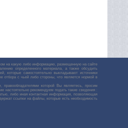
авом на какую либо информацию, размещенную на сайте
лению определенного материала, а также обсудить
ей, которые самостоятельно выкладывают источники
е отбора с чьей либо стороны, что является нормой в
, правообладателями которой Вы являетесь, просим
ьме настоятельно рекомендуем подать такие сведения :
атью, либо иная контактная информация, позволяющая
одержат ссылки на файлы, которые есть необходимость