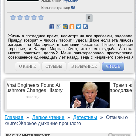
Язык книги:
Русский
Кол-во страниц:
58
0
Жизнь в последнее время, несмотря на все проблемы, радовала.
Правду говорят – любовь творит чудеса! Даже если эта любовь
загорает на Мальдивах в компании красотки. Ничего, проявим
терпение, и Владан Марич поймет, что я его судьба. А пока,
может, заняться делом? Меня заинтересовало преступление,
совершенное одиннадцать лет назад, ведь с недавнего времени я
сыщик, помощник сыщика или секретарь… не важно. Одним
словом, это теперь моя...
О КНИГЕ
ОТЗЫВЫ
В ИЗБРАННОЕ
ЧИТАТЬ
Главная
Легкое чтение
Детективы
Отзывы о
книге: Жаркое дыхание прошлого