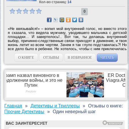
Кол-во страниц:
14
0
«Не ввязывайся!» – вопил мой внутренний голос, но вместо этого
я сказала, что видела мужчину, уводившего мальчика с детской
площадки… И завертелось!.. Вот так, ты делаешь внутренний
выбор, причинно-следственные связи приходят в движение, и твоя
жизнь летит ко всем чертям. Зачем я так глупо подставилась?! Но
все дело было в ребенке. Не хотелось, чтобы с ним приключилась
беда. Я помогла найти мальчика, поэтому ни о чем не жалела,
однако с...
О КНИГЕ
ОТЗЫВЫ
В ИЗБРАННОЕ
ЧИТАТЬ
Главная
Детективы и Триллеры
Отзывы о книге:
Прочие Детективы
Один неверный шаг