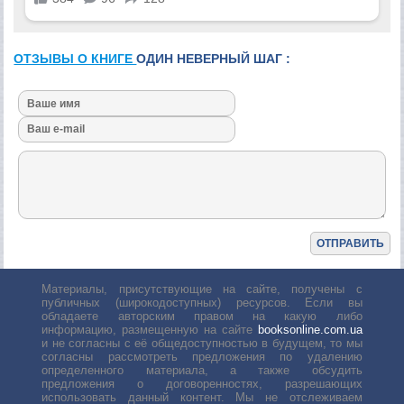
ОТЗЫВЫ О КНИГЕ
ОДИН НЕВЕРНЫЙ ШАГ :
Материалы, присутствующие на сайте, получены с
публичных (широкодоступных) ресурсов. Если вы
обладаете авторским правом на какую либо
информацию, размещенную на сайте
booksonline.com.ua
и не согласны с её общедоступностью в будущем, то мы
согласны рассмотреть предложения по удалению
определенного материала, а также обсудить
предложения о договоренностях, разрешающих
использовать данный контент. Мы не отслеживаем